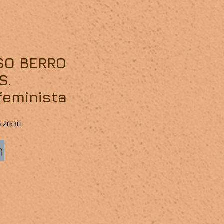
SO BERRO
S.
feminista
a 20:30
n