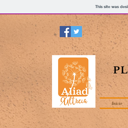
This site was des
P
Inicio