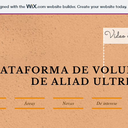
igned with the
.com
website builder. Create your website today.
Vídeo v
LATAFORMA DE VOL
DE ALIAD ULTR
Áreas
Novas
De interese