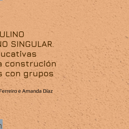
CULINO
NO SINGULAR.
ucativas
a construción
s con grupos
Ferreiro e Amanda Díaz
n