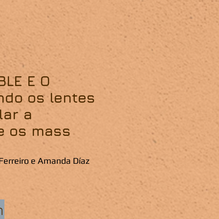
IBLE E O
ndo os lentes
lar a
e os mass
Ferreiro e Amanda Díaz
n